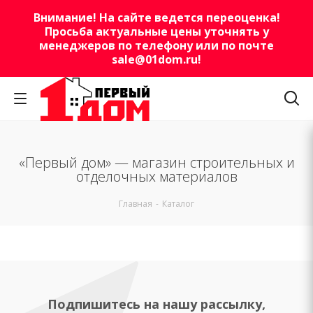
Внимание! На сайте ведется переоценка!
Просьба актуальные цены уточнять у
менеджеров по телефону или по почте
sale@01dom.ru
!
«Первый дом» — магазин строительных и
отделочных материалов
Главная
-
Каталог
Подпишитесь на нашу рассылку,