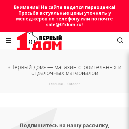
Внимание! На сайте ведется переоценка!
Просьба актуальные цены уточнять у
менеджеров по телефону или по почте
sale@01dom.ru
!
«Первый дом» — магазин строительных и
отделочных материалов
Главная
-
Каталог
Подпишитесь на нашу рассылку,