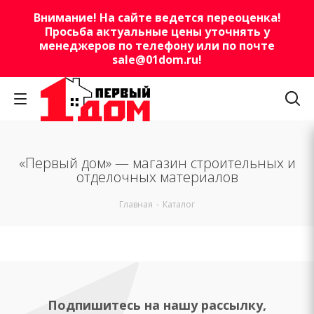
Внимание! На сайте ведется переоценка!
Просьба актуальные цены уточнять у
менеджеров по телефону или по почте
sale@01dom.ru
!
«Первый дом» — магазин строительных и
отделочных материалов
Главная
-
Каталог
Подпишитесь на нашу рассылку,