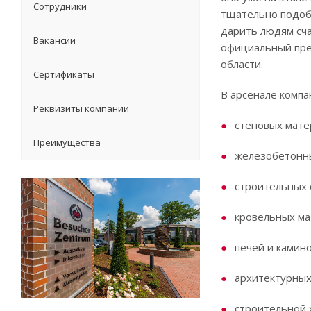
Сотрудники
тщательно подобр
дарить людям сча
Вакансии
официальный пре
области.
Сертификаты
В арсенале компа
Реквизиты компании
стеновых мате
Преимущества
железобетонн
строительных 
кровельных ма
печей и камино
архитектурных
строительной 