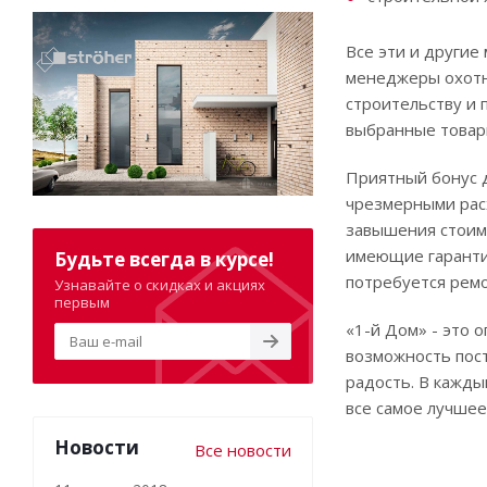
Все эти и другие
менеджеры охотно
строительству и 
выбранные товары
Приятный бонус д
чрезмерными расх
завышения стоимо
имеющие гарантии
Будьте всегда в курсе!
потребуется ремо
Узнавайте о скидках и акциях
первым
«1-й Дом» - это 
возможность пос
радость. В кажды
все самое лучшее
Новости
Все новости