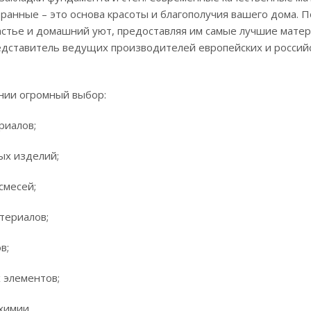
анные – это основа красоты и благополучия вашего дома. П
стье и домашний уют, предоставляя им самые лучшие матери
дставитель ведущих производителей европейских и российс
нии огромный выбор:
риалов;
ых изделий;
смесей;
териалов;
в;
 элементов;
химии.