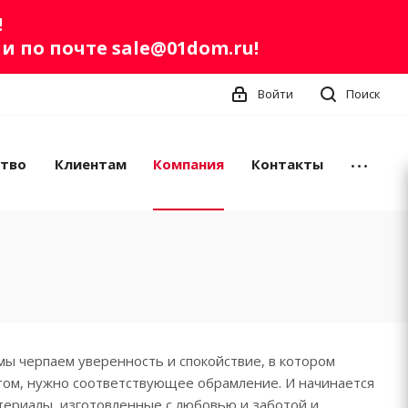
!
ли по почте
sale@01dom.ru
!
Войти
Поиск
ство
Клиентам
Компания
Контакты
 мы черпаем уверенность и спокойствие, в котором
ютом, нужно соответствующее обрамление. И начинается
териалы, изготовленные с любовью и заботой и