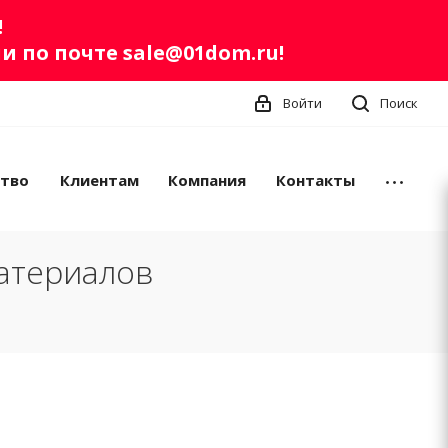
!
ли по почте
sale@01dom.ru
!
Войти
Поиск
ство
Клиентам
Компания
Контакты
атериалов