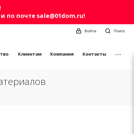
!
ли по почте
sale@01dom.ru
!
Войти
Поиск
ство
Клиентам
Компания
Контакты
атериалов