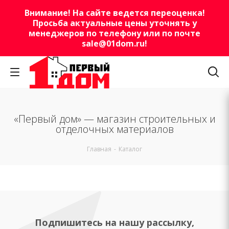
Внимание! На сайте ведется переоценка!
Просьба актуальные цены уточнять у
менеджеров по телефону или по почте
sale@01dom.ru
!
«Первый дом» — магазин строительных и
отделочных материалов
Главная
-
Каталог
Подпишитесь на нашу рассылку,