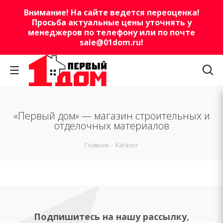
Внимание! На сайте ведется переоценка!
Просьба актуальные цены уточнять у
менеджеров по телефону или по почте
sale@01dom.ru
!
«Первый дом» — магазин строительных и
отделочных материалов
Главная
-
Каталог
Подпишитесь на нашу рассылку,