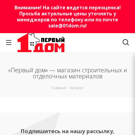
Внимание! На сайте ведется переоценка!
Просьба актуальные цены уточнять у
менеджеров по телефону или по почте
sale@01dom.ru
!
«Первый дом» — магазин строительных и
отделочных материалов
Главная
-
Каталог
Подпишитесь на нашу рассылку,