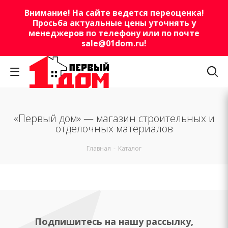
Внимание! На сайте ведется переоценка!
Просьба актуальные цены уточнять у
менеджеров по телефону или по почте
sale@01dom.ru
!
«Первый дом» — магазин строительных и
отделочных материалов
Главная
-
Каталог
Подпишитесь на нашу рассылку,