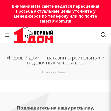
Внимание! На сайте ведется переоценка!
Просьба актуальные цены уточнять у
менеджеров по телефону или по почте
sale@01dom.ru
!
«Первый дом» — магазин строительных и
отделочных материалов
Главная
-
Каталог
Подпишитесь на нашу рассылку,