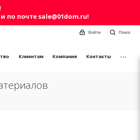
!
ли по почте
sale@01dom.ru
!
Войти
Поиск
ство
Клиентам
Компания
Контакты
атериалов