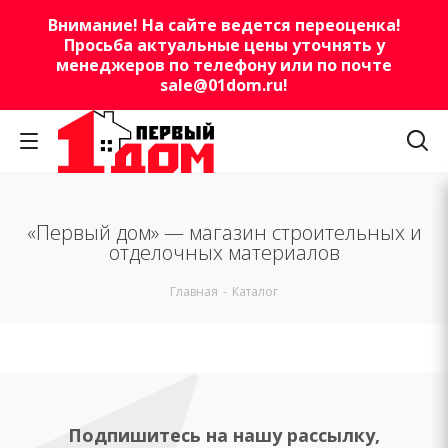
Внимание! На сайте ведется переоценка!
Просьба актуальные цены уточнять у
менеджеров по телефону или по почте
sale@01dom.ru
!
«Первый дом» — магазин строительных и
отделочных материалов
Главная
-
Каталог
Подпишитесь на нашу рассылку,