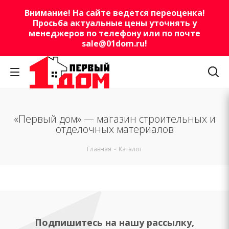
Внимание! На сайте ведется переоценка!
Просьба актуальные цены уточнять у
менеджеров по телефону или по почте
sale@01dom.ru
!
«Первый дом» — магазин строительных и
отделочных материалов
Главная
-
Каталог
Подпишитесь на нашу рассылку,