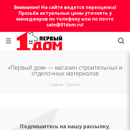
Внимание! На сайте ведется переоценка!
Просьба актуальные цены уточнять у
менеджеров по телефону или по почте
sale@01dom.ru
!
«Первый дом» — магазин строительных и
отделочных материалов
Главная
-
Каталог
Подпишитесь на нашу рассылку,