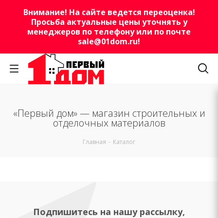
Внимание! На сайте ведется переоценка!
Просьба актуальные цены уточнять у
менеджеров по телефону или по почте
sale@01dom.ru
!
«Первый дом» — магазин строительных и
отделочных материалов
Главная
-
Каталог
Подпишитесь на нашу рассылку,