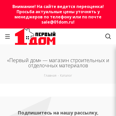
Внимание! На сайте ведется переоценка!
Просьба актуальные цены уточнять у
менеджеров по телефону или по почте
sale@01dom.ru
!
«Первый дом» — магазин строительных и
отделочных материалов
Главная
-
Каталог
Подпишитесь на нашу рассылку,