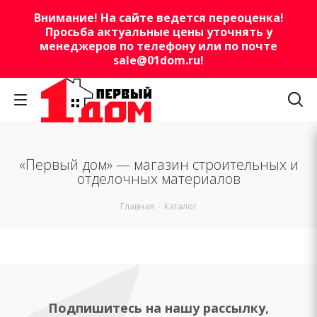
Внимание! На сайте ведется переоценка!
Просьба актуальные цены уточнять у
менеджеров по телефону или по почте
sale@01dom.ru
!
«Первый дом» — магазин строительных и
отделочных материалов
Главная
-
Каталог
Подпишитесь на нашу рассылку,