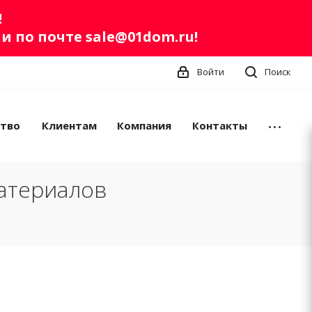
!
ли по почте
sale@01dom.ru
!
Войти
Поиск
ство
Клиентам
Компания
Контакты
атериалов