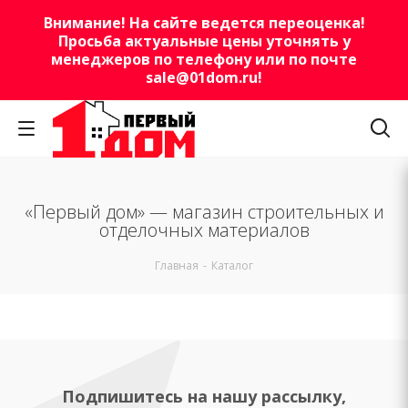
Внимание! На сайте ведется переоценка!
Просьба актуальные цены уточнять у
менеджеров по телефону или по почте
sale@01dom.ru
!
«Первый дом» — магазин строительных и
отделочных материалов
Главная
-
Каталог
Подпишитесь на нашу рассылку,