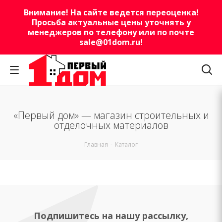
Внимание! На сайте ведется переоценка!
Просьба актуальные цены уточнять у
менеджеров по телефону или по почте
sale@01dom.ru
!
«Первый дом» — магазин строительных и
отделочных материалов
Главная
-
Каталог
Подпишитесь на нашу рассылку,