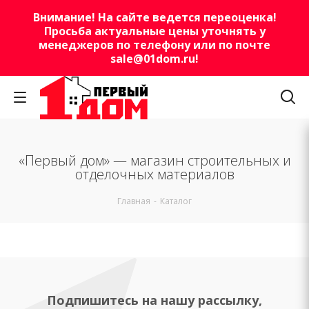
Внимание! На сайте ведется переоценка!
Просьба актуальные цены уточнять у
менеджеров по телефону или по почте
sale@01dom.ru
!
«Первый дом» — магазин строительных и
отделочных материалов
Главная
-
Каталог
Подпишитесь на нашу рассылку,