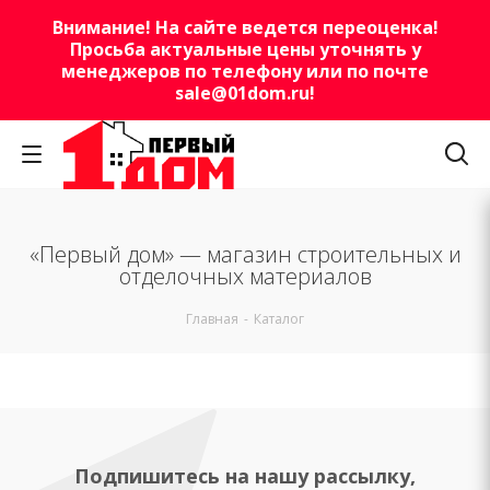
Внимание! На сайте ведется переоценка!
Просьба актуальные цены уточнять у
менеджеров по телефону или по почте
sale@01dom.ru
!
«Первый дом» — магазин строительных и
отделочных материалов
Главная
-
Каталог
Подпишитесь на нашу рассылку,