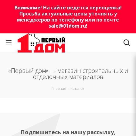
Внимание! На сайте ведется переоценка!
Просьба актуальные цены уточнять у
менеджеров по телефону или по почте
sale@01dom.ru
!
«Первый дом» — магазин строительных и
отделочных материалов
Главная
-
Каталог
Подпишитесь на нашу рассылку,