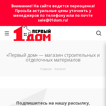
Внимание! На сайте ведется переоценка!
Просьба актуальные цены уточнять у
менеджеров по телефону или по почте
sale@01dom.ru
!
«Первый дом» — магазин строительных и
отделочных материалов
Главная
-
Каталог
Подпишитесь на нашу рассылку,