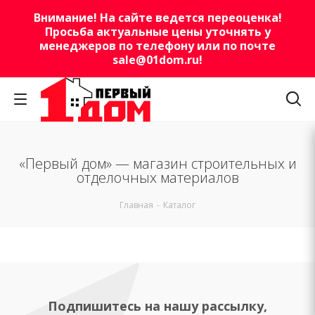
Внимание! На сайте ведется переоценка!
Просьба актуальные цены уточнять у
менеджеров по телефону или по почте
sale@01dom.ru
!
«Первый дом» — магазин строительных и
отделочных материалов
Главная
-
Каталог
Подпишитесь на нашу рассылку,